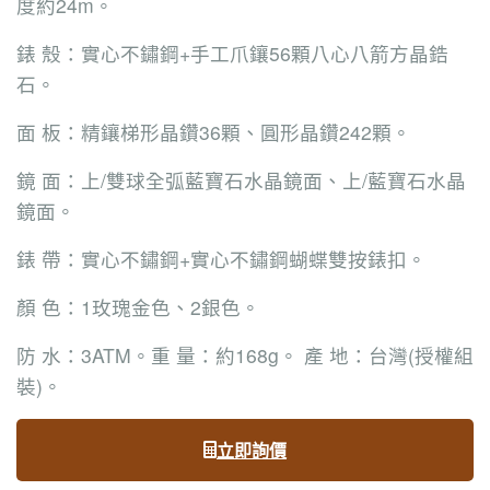
度約24m。
錶 殼：實心不鏽鋼+手工爪鑲56顆八心八箭方晶鋯
石。
面 板：精鑲梯形晶鑽36顆、圓形晶鑽242顆。
鏡 面：上/雙球全弧藍寶石水晶鏡面、上/藍寶石水晶
鏡面。
錶 帶：實心不鏽鋼+實心不鏽鋼蝴蝶雙按錶扣。
顏 色：1玫瑰金色、2銀色。
防 水：3ATM。重 量：約168g。 產 地：台灣(授權組
裝)。
立即詢價