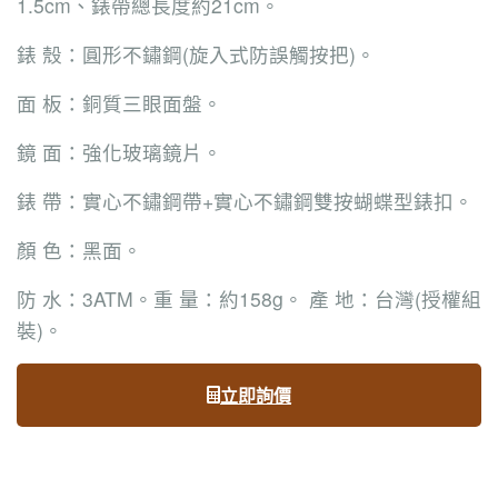
1.5cm、錶帶總長度約21cm。
錶 殼：圓形不鏽鋼(旋入式防誤觸按把)。
面 板：銅質三眼面盤。
鏡 面：強化玻璃鏡片。
錶 帶：實心不鏽鋼帶+實心不鏽鋼雙按蝴蝶型錶扣。
顏 色：黑面。
防 水：3ATM。重 量：約158g。 產 地：台灣(授權組
裝)。
立即詢價