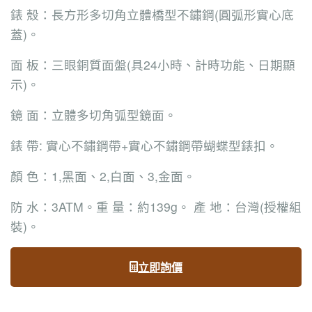
錶 殼：長方形多切角立體橋型不鏽鋼(圓弧形實心底
蓋)。
面 板：三眼銅質面盤(具24小時、計時功能、日期顯
示)。
鏡 面：立體多切角弧型鏡面。
錶 帶: 實心不鏽鋼帶+實心不鏽鋼帶蝴蝶型錶扣。
顏 色：1,黑面、2,白面、3,金面。
防 水：3ATM。重 量：約139g。 產 地：台灣(授權組
裝)。
立即詢價